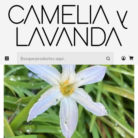
Despacho gratis
por compras sobre $80.000 RM Urbano
Inicio
Planta
Flores
Flores de temporada
Bulbos y Geófitas
Ipheion Blanco