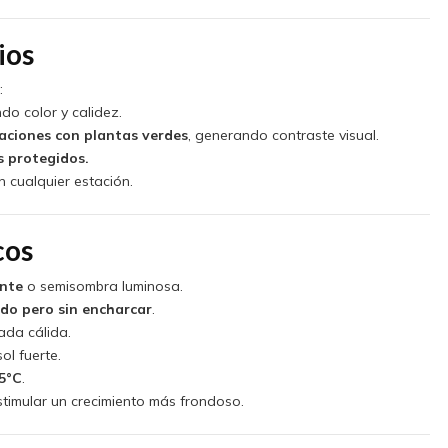
ios
:
do color y calidez.
ciones con plantas verdes
, generando contraste visual.
s protegidos.
 cualquier estación.
cos
ante
o semisombra luminosa.
do pero sin encharcar
.
da cálida.
ol fuerte.
25°C
.
timular un crecimiento más frondoso.