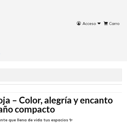
Acceso
Carro
ojo
rar ahora
Agregar al Carro
ja – Color, alegría y encanto
maño compacto
nte que llena de vida tus espacios ✨