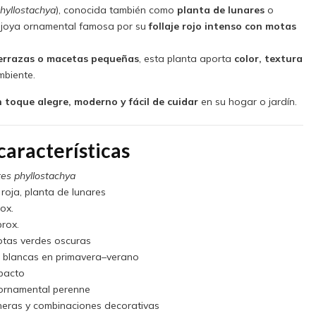
hyllostachya
), conocida también como
planta de lunares
o
 joya ornamental famosa por su
follaje rojo intenso con motas
 terrazas o macetas pequeñas
, esta planta aporta
color, textura
mbiente.
 toque alegre, moderno y fácil de cuidar
en su hogar o jardín.
características
es phyllostachya
oja, planta de lunares
ox.
rox.
otas verdes oscuras
o blancas en primavera–verano
pacto
rnamental perenne
dineras y combinaciones decorativas