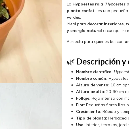
La
Hypoestes roja
(
Hypoestes p
planta confeti
, es una pequeña
verdes
.
Ideal para
decorar interiores,
y energía natural
a cualquier a
Perfecta para quienes buscan
un
🌿
Descripción y 
Nombre científico:
Hypoest
Nombre común:
Hypoestes r
Altura de venta:
10 cm apr
Altura adulta:
20–30 cm ap
Follaje:
Rojo intenso con m
Flor:
Pequeñas flores lilas 
Crecimiento:
Rápido y com
Tipo de planta:
Herbácea o
Uso:
Interior, terrazas, jar