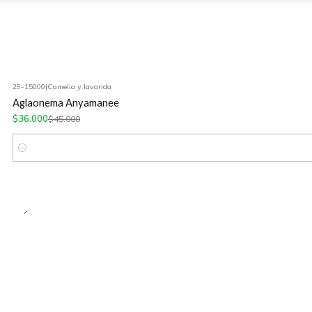
29-15000
|
Camelia y lavanda
-20%
OFF
Aglaonema Anyamanee
$36.000
$45.000
Cantidad