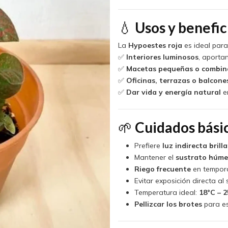
💧
Usos y benefic
La
Hypoestes roja
es ideal para
✅
Interiores luminosos
, aportan
✅
Macetas pequeñas o combina
✅
Oficinas, terrazas o balcone
✅
Dar vida y energía natural
en
🌱
Cuidados bási
Prefiere
luz indirecta brill
Mantener el
sustrato húme
Riego frecuente
en tempora
Evitar exposición directa al s
Temperatura ideal:
18°C – 
Pellizcar los brotes
para es