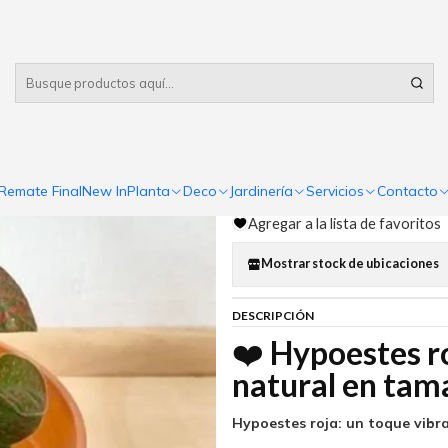
Despacho gratis
por compras sobre $80.000 RM Urbano
|
Hypoestes R
Comp
Remate Final
New In
Planta
Deco
Jardinería
Servicios
Contacto
Cantidad
Agregar a la lista de favoritos
Mostrar stock de ubicaciones
DESCRIPCIÓN
❤️
Hypoestes ro
natural en ta
Hypoestes roja: un toque vibra