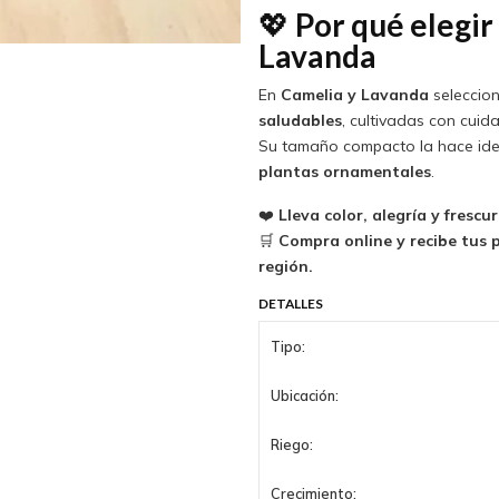
💖
Por qué elegir
Lavanda
En
Camelia y Lavanda
selecci
saludables
, cultivadas con cuid
Su tamaño compacto la hace id
plantas ornamentales
.
❤️
Lleva color, alegría y fresc
🛒
Compra online y recibe tus 
región.
DETALLES
Tipo:
Ubicación:
Riego:
Crecimiento: