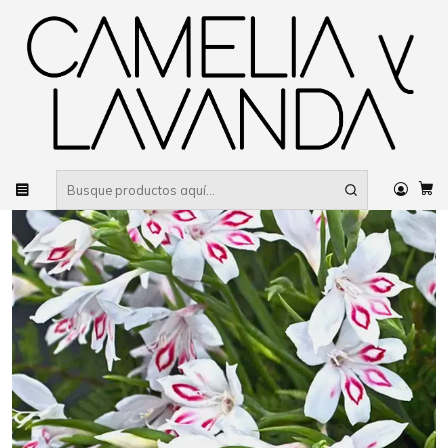
Despacho gratis
por compras sobre $80.000 RM Urbano
Inicio
Planta
Flores
Flores de temporada
Bulbos y Geófitas
Gladiolus ‘Nymh’