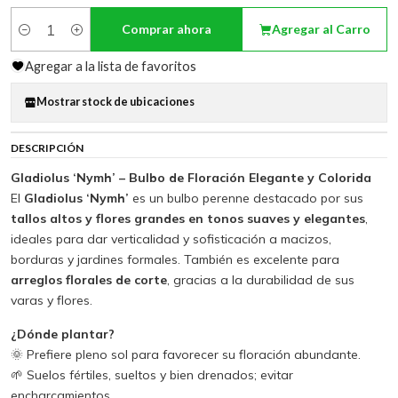
Comprar ahora
Agregar al Carro
Cantidad
Agregar a la lista de favoritos
Mostrar stock de ubicaciones
DESCRIPCIÓN
Gladiolus ‘Nymh’ – Bulbo de Floración Elegante y Colorida
El
Gladiolus ‘Nymh’
es un bulbo perenne destacado por sus
tallos altos y flores grandes en tonos suaves y elegantes
,
ideales para dar verticalidad y sofisticación a macizos,
borduras y jardines formales. También es excelente para
arreglos florales de corte
, gracias a la durabilidad de sus
varas y flores.
¿Dónde plantar?
🌞 Prefiere pleno sol para favorecer su floración abundante.
🌱 Suelos fértiles, sueltos y bien drenados; evitar
encharcamientos.