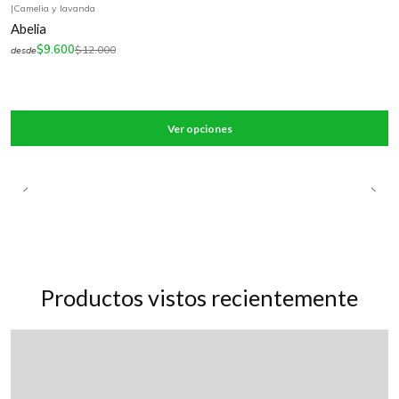
|
Camelia y lavanda
-20%
OFF
Abelia
$9.600
$12.000
desde
Ver opciones
Productos vistos recientemente