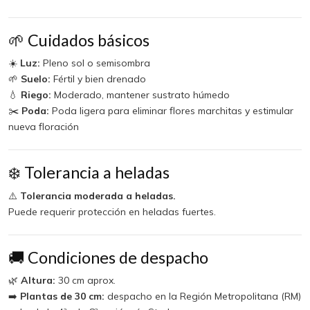
🌱 Cuidados básicos
☀️
Luz:
Pleno sol o semisombra
🌱
Suelo:
Fértil y bien drenado
💧
Riego:
Moderado, mantener sustrato húmedo
✂️
Poda:
Poda ligera para eliminar flores marchitas y estimular
nueva floración
❄️ Tolerancia a heladas
⚠️
Tolerancia moderada a heladas.
Puede requerir protección en heladas fuertes.
🚚 Condiciones de despacho
🌿
Altura:
30 cm aprox.
➡️
Plantas de 30 cm:
despacho en la Región Metropolitana (RM)