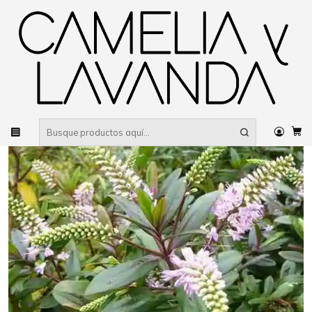
Despacho gratis
por compras sobre $80.000 RM Urbano
Inicio
Planta
Plantas
De sol
Verónica brillantísima