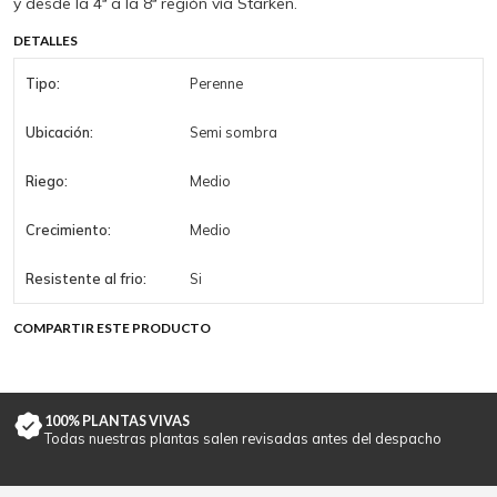
y desde la 4ª a la 8ª región vía Starken.
DETALLES
Tipo:
Perenne
Ubicación:
Semi sombra
Riego:
Medio
Crecimiento:
Medio
Resistente al frio:
Si
COMPARTIR ESTE PRODUCTO
100% PLANTAS VIVAS
Todas nuestras plantas salen revisadas antes del despacho