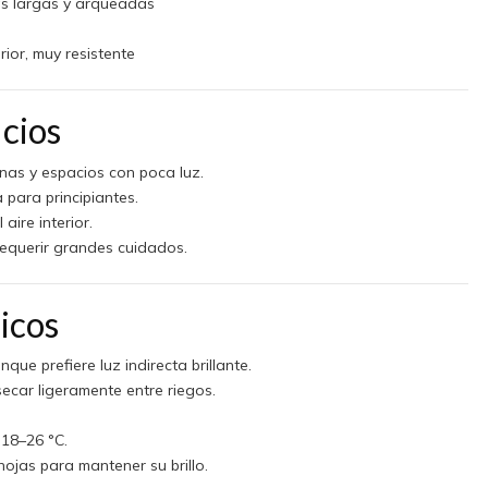
jas largas y arqueadas
rior, muy resistente
icios
inas y espacios con poca luz.
 para principiantes.
aire interior.
requerir grandes cuidados.
icos
unque prefiere luz indirecta brillante.
secar ligeramente entre riegos.
 18–26 °C.
hojas para mantener su brillo.