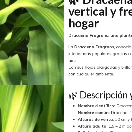
vertical y f
hogar
Dracaena Fragrans: una planta 
La
Dracaena Fragrans
, conocid
interior más populares gracias a 
aire.
Con sus hojas alargadas y brillan
con cualquier ambiente.
🌿 Descripción y
Nombre científico:
Dracaen
Nombre común:
Drácena, T
Alturas de venta:
30 cm y 
Altura adulta:
1,5 – 2 m ap