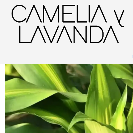
Inicio
Planta
Plantas
Decorativas
Dracaena Fragrans