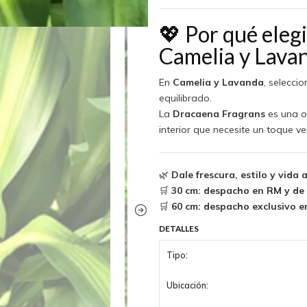
💖 Por qué eleg
Camelia y Lava
En
Camelia y Lavanda
, selecci
equilibrado.
La
Dracaena Fragrans
es una op
interior que necesite un toque v
🌿
Dale frescura, estilo y vida
🛒
30 cm: despacho en RM y de l
🛒
60 cm: despacho exclusivo e
DETALLES
Tipo:
Ubicación: