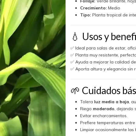
Follaje:
Verde brillante, ho
Crecimiento:
Medio
Tipo:
Planta tropical de inte
💧 Usos y benef
✅ Ideal para salas de estar, ofic
✅ Planta muy resistente, perfecta
✅ Ayuda a mejorar la calidad del 
✅ Aporta altura y elegancia sin 
🌱 Cuidados bás
Tolera
luz media a baja
, a
Riego
moderado
, dejando 
Evitar encharcamientos.
Prefiere temperaturas entre
Limpiar ocasionalmente las 