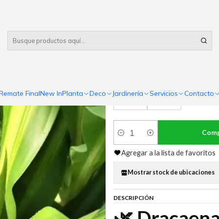
Despacho gratis
por compras sobre $80.000 RM Urbano
|
Dracaena Fr
TAMAÑOS
Remate Final
New In
Planta
Deco
Jardinería
Servicios
Contacto
30 cm.
60 cm.
Comp
Cantidad
Agregar a la lista de favoritos
Mostrar stock de ubicaciones
DESCRIPCIÓN
🌿 Dracaena