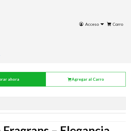
Acceso
Carro
agrans
rar ahora
Agregar al Carro
 Fragrans – Elegancia