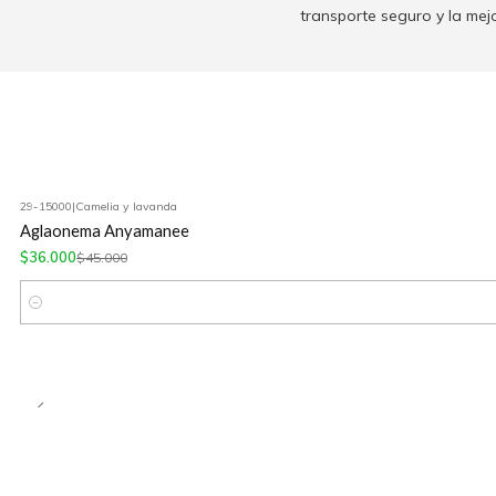
transporte seguro y la mej
29-15000
|
Camelia y lavanda
-20%
OFF
Aglaonema Anyamanee
$36.000
$45.000
Cantidad