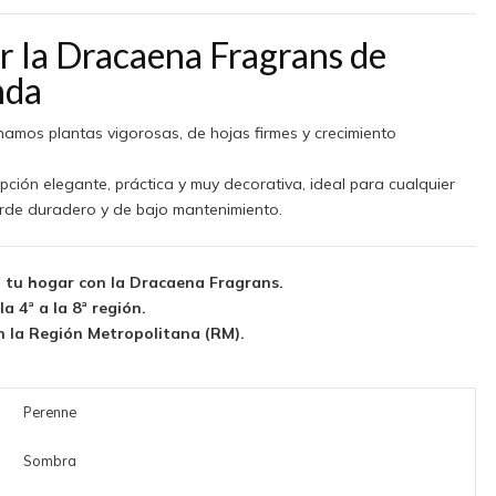
ir la Dracaena Fragrans de
nda
onamos plantas vigorosas, de hojas firmes y crecimiento
ción elegante, práctica y muy decorativa, ideal para cualquier
erde duradero y de bajo mantenimiento.
 a tu hogar con la Dracaena Fragrans.
a 4ª a la 8ª región.
n la Región Metropolitana (RM).
Perenne
Sombra