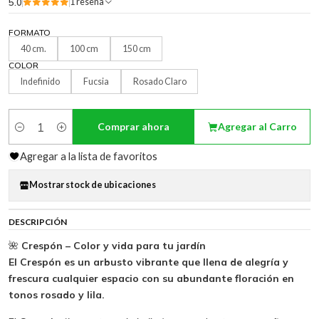
5.0
1 reseña
FORMATO
40 cm.
100 cm
150 cm
COLOR
Indefinido
Fucsia
Rosado Claro
Comprar ahora
Agregar al Carro
Cantidad
Agregar a la lista de favoritos
Mostrar stock de ubicaciones
DESCRIPCIÓN
🌺
Crespón – Color y vida para tu jardín
El Crespón es un arbusto vibrante que llena de alegría y
frescura cualquier espacio con su abundante floración en
tonos rosado y lila.