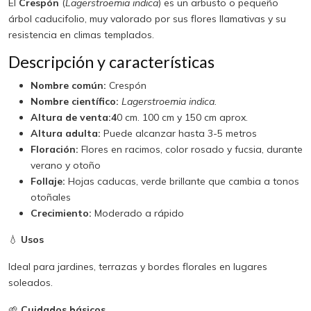
El
Crespón
(
Lagerstroemia indica
) es un arbusto o pequeño
árbol caducifolio, muy valorado por sus flores llamativas y su
resistencia en climas templados.
Descripción y características
Nombre común:
Crespón
Nombre científico:
Lagerstroemia indica.
Altura de venta:4
0 cm. 100 cm y 150 cm aprox.
Altura adulta:
Puede alcanzar hasta 3-5 metros
Floración:
Flores en racimos, color rosado y fucsia, durante
verano y otoño
Follaje:
Hojas caducas, verde brillante que cambia a tonos
otoñales
Crecimiento:
Moderado a rápido
💧
Usos
Ideal para jardines, terrazas y bordes florales en lugares
soleados.
🌱
Cuidados básicos