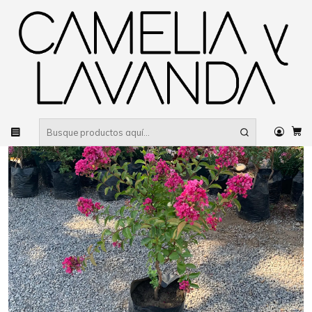
Despacho gratis
por compras sobre $80.000 RM Urbano
Inicio
Planta
Árboles
Ornamentales
Crespón