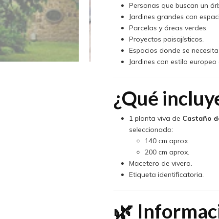
Personas que buscan un árb
Jardines grandes con espaci
Parcelas y áreas verdes.
Proyectos paisajísticos.
Espacios donde se necesit
Jardines con estilo europeo 
¿Qué incluy
1 planta viva de
Castaño de
seleccionado:
140 cm aprox.
200 cm aprox.
Macetero de vivero.
Etiqueta identificatoria.
🌿 Informac