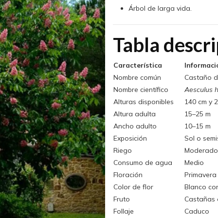
Árbol de larga vida.
Tabla descri
Característica
Informaci
Nombre común
Castaño de
Nombre científico
Aesculus 
Alturas disponibles
140 cm y 2
Altura adulta
15–25 m
Ancho adulto
10–15 m
Exposición
Sol o sem
Riego
Moderado
Consumo de agua
Medio
Floración
Primavera
Color de flor
Blanco co
Fruto
Castañas 
Follaje
Caduco