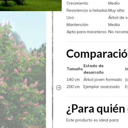
Crecimiento
Medio
Resistencia a heladas
Muy alta
Uso
Árbol de s
Mantención
Media
Apta para maceteros
No recome
Comparació
Estado de
Tamaño
I
desarrollo
140 cm
Árbol joven formado
J
200 cm
Ejemplar avanzado
E
¿Para quién 
Este producto es ideal para: