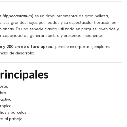
s hippocastanum
)
es un árbol ornamental de gran belleza,
, sus grandes hojas palmeadas y su espectacular floración en
blancas. Es una especie clásica utilizada en parques, avenidas y
ia, capacidad de generar sombra y presencia imponente.
m y 200 cm de altura aprox.
, permite incorporar ejemplares
cial de desarrollo.
rincipales
orte.
bra.
activa.
opical.
ios y parcelas.
a al paisaje.