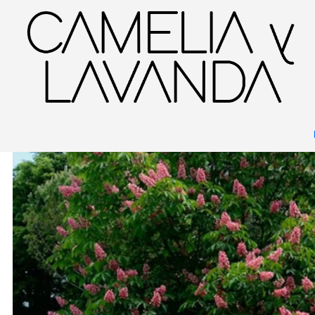
Inicio
Planta
Árboles
Ornamentales
Castaño de la india