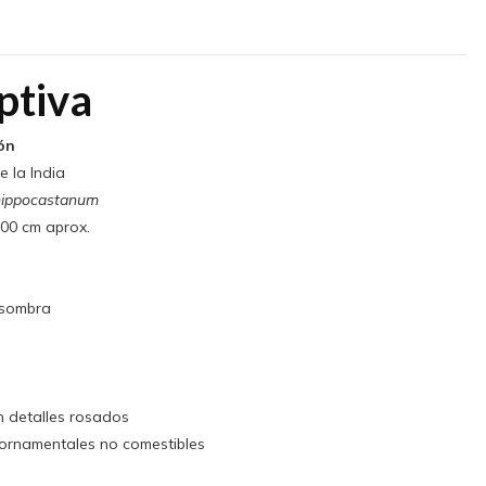
ptiva
ón
 la India
hippocastanum
00 cm aprox.
isombra
n detalles rosados
ornamentales no comestibles