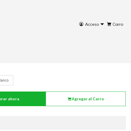
Acceso
Carro
a india
lanco
rar ahora
Agregar al Carro