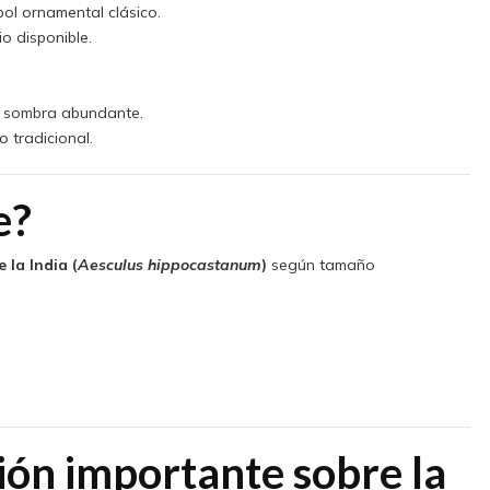
ol ornamental clásico.
o disponible.
a sombra abundante.
o tradicional.
e?
 la India (
Aesculus hippocastanum
)
según tamaño
ión importante sobre la