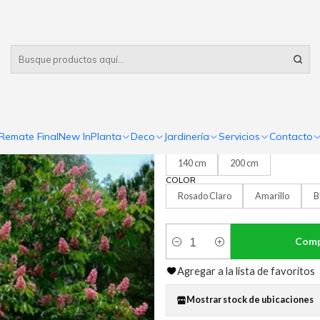
Despacho gratis
por compras sobre $80.000 RM Urbano
|
Castaño de l
3.0
1 reseña
Remate Final
New In
Planta
Deco
Jardinería
Servicios
Contacto
TAMAÑOS
140 cm
200 cm
COLOR
Rosado Claro
Amarillo
B
Comp
Cantidad
Agregar a la lista de favoritos
Mostrar stock de ubicaciones