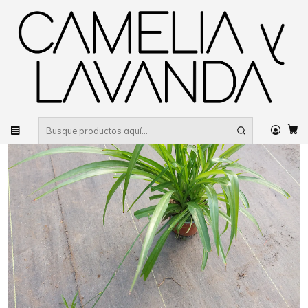
Despacho gratis
por compras sobre $80.000 RM Urbano
Inicio
Planta
Plantas
De interior
Cinta verde