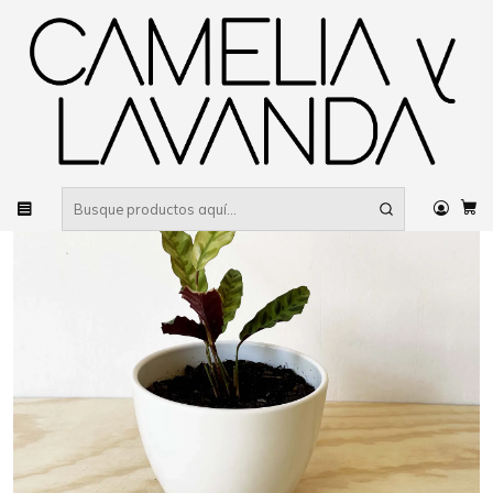
Despacho gratis
por compras sobre $80.000 RM Urbano
Inicio
Planta
Plantas
Decorativas
Calathea Insignis