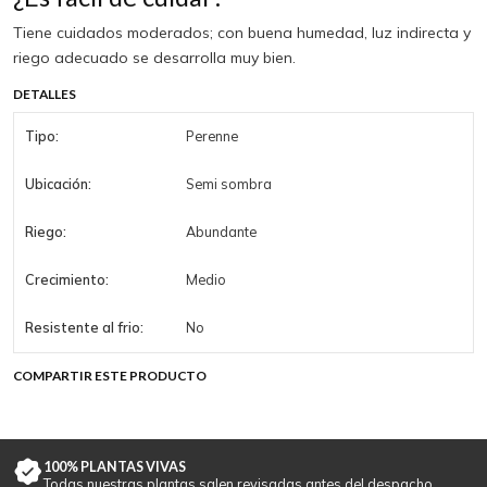
Tiene cuidados moderados; con buena humedad, luz indirecta y
riego adecuado se desarrolla muy bien.
DETALLES
Tipo:
Perenne
Ubicación:
Semi sombra
Riego:
Abundante
Crecimiento:
Medio
Resistente al frio:
No
COMPARTIR ESTE PRODUCTO
100% PLANTAS VIVAS
Todas nuestras plantas salen revisadas antes del despacho