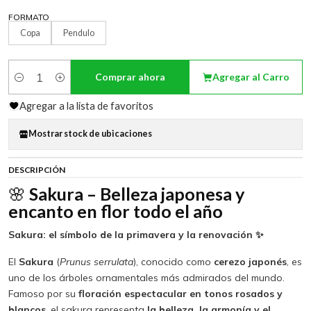
FORMATO
Copa
Pendulo
Comprar ahora
Agregar al Carro
Cantidad
Agregar a la lista de favoritos
Mostrar stock de ubicaciones
DESCRIPCIÓN
🌸
Sakura – Belleza japonesa y
encanto en flor todo el año
Sakura: el símbolo de la primavera y la renovación ✨
El
Sakura
(
Prunus serrulata
), conocido como
cerezo japonés
, es
uno de los árboles ornamentales más admirados del mundo.
Famoso por su
floración espectacular en tonos rosados y
blancos
, el sakura representa
la belleza, la armonía y el