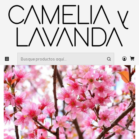
Despacho gratis
por compras sobre $80.000 RM Urbano
Inicio
Planta
Árboles
Ornamentales
Cerezo Japonés