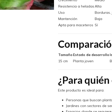
Crecimiento
Medio
Resistencia a heladas
Alta
Uso
Borduras, 
Mantención
Baja
Apta para maceteros
Sí
Comparació
Tamaño
Estado de desarrollo
I
15 cm
Planta joven
B
¿Para quién 
Este producto es ideal para:
Personas que buscan planta
Jardines con sectores de s
Espacios donde se requiere