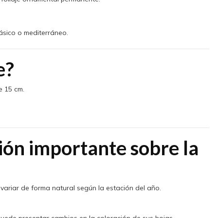
clásico o mediterráneo.
e?
e 15 cm.
ión importante sobre la
variar de forma natural según la estación del año.
uede presentar cambios en la coloración de sus hojas,