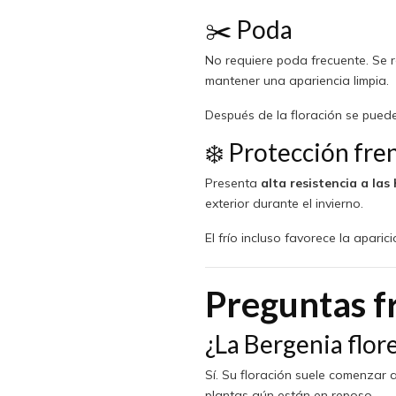
✂️ Poda
No requiere poda frecuente. Se 
mantener una apariencia limpia.
Después de la floración se pueden
❄️ Protección fre
Presenta
alta resistencia a las
exterior durante el invierno.
El frío incluso favorece la aparic
Preguntas f
¿La Bergenia flor
Sí. Su floración suele comenzar 
plantas aún están en reposo.