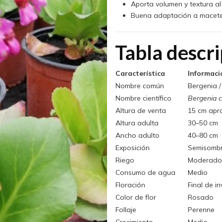
Aporta volumen y textura al 
Buena adaptación a macete
Tabla descri
Característica
Informaci
Nombre común
Bergenia /
Nombre científico
Bergenia c
Altura de venta
15 cm apr
Altura adulta
30–50 cm
Ancho adulto
40–80 cm
Exposición
Semisombr
Riego
Moderado
Consumo de agua
Medio
Floración
Final de i
Color de flor
Rosado
Follaje
Perenne