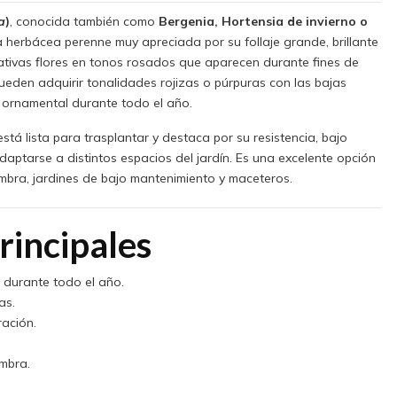
a
)
, conocida también como
Bergenia, Hortensia de invierno o
a herbácea perenne muy apreciada por su follaje grande, brillante
ativas flores en tonos rosados que aparecen durante fines de
pueden adquirir tonalidades rojizas o púrpuras con las bajas
 ornamental durante todo el año.
stá lista para trasplantar y destaca por su resistencia, bajo
ptarse a distintos espacios del jardín. Es una excelente opción
bra, jardines de bajo mantenimiento y maceteros.
rincipales
 durante todo el año.
as.
ación.
mbra.