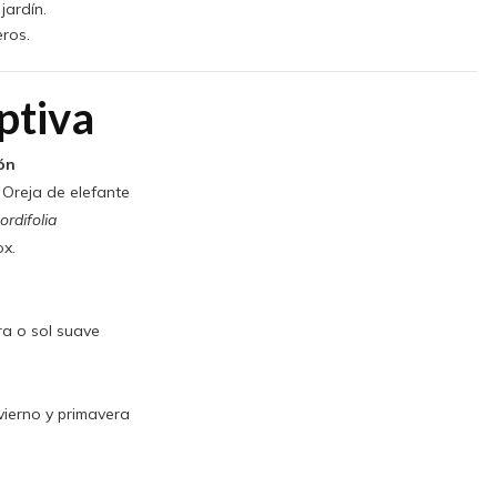
jardín.
ros.
ptiva
ón
 Oreja de elefante
ordifolia
ox.
a o sol suave
nvierno y primavera