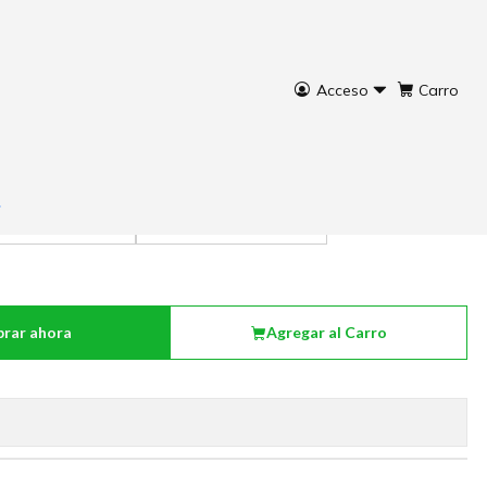
Acceso
Carro
ro cerámica blanco
Macetero cerámica negro
rar ahora
Agregar al Carro