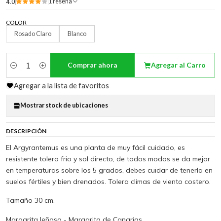
4.0
1 reseña
COLOR
Rosado Claro
Blanco
Comprar ahora
Agregar al Carro
Cantidad
Agregar a la lista de favoritos
Mostrar stock de ubicaciones
DESCRIPCIÓN
El Argyrantemus es una planta de muy fácil cuidado, es
resistente tolera frio y sol directo, de todos modos se da mejor
en temperaturas sobre los 5 grados, debes cuidar de tenerla en
suelos fértiles y bien drenados. Tolera climas de viento costero.
Tamaño 30 cm.
Margarita leñosa - Margarita de Canarias