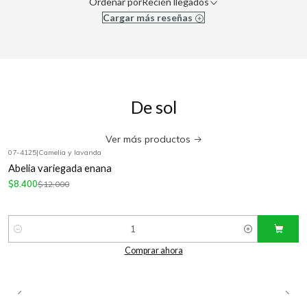
Ordenar por
Recién llegados
Cargar más reseñas
De sol
Ver más productos
07-4125
|
Camelia y lavanda
-30%
OFF
Abelia variegada enana
$8.400
$12.000
Cantidad
Comprar ahora