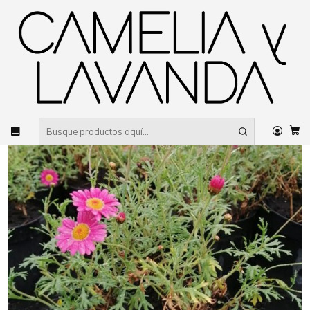
Despacho gratis
por compras sobre $80.000 RM Urbano
Inicio
Planta
Plantas
De fácil cuidado
Argyranthemum