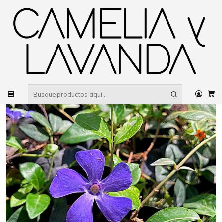
Despacho gratis
por compras sobre $80.000 RM Urbano
Inicio
Planta
Plantas
Cubresuelos
Vinca Minor (5 unidades)