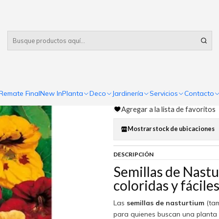
Despacho gratis
por compras sobre $80.000 RM Urbano
|
Semillas de
Comp
Remate Final
New In
Planta
Deco
Jardinería
Servicios
Contacto
Cantidad
Agregar a la lista de favoritos
Mostrar stock de ubicaciones
DESCRIPCIÓN
Semillas de Nastu
coloridas y fáciles
Las
semillas de nasturtium
(ta
para quienes buscan una planta