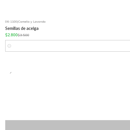
06-1100
|
Camelia y Lavanda
-20%
OFF
Semillas de acelga
$2.800
$3.500
Cantidad