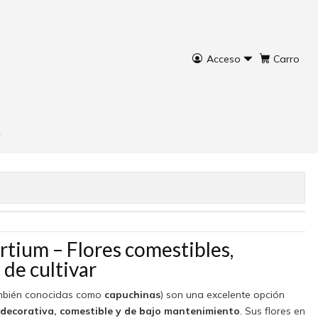
Acceso
Carro
 Nasturtium
rar ahora
Agregar al Carro
rtium – Flores comestibles,
 de cultivar
mbién conocidas como
capuchinas
) son una excelente opción
decorativa, comestible y de bajo mantenimiento
. Sus flores en