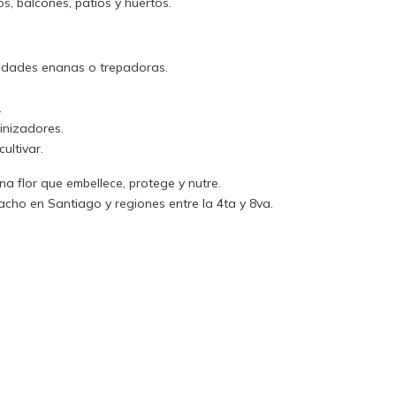
s, balcones, patios y huertos.
iedades enanas o trepadoras.
.
inizadores.
ultivar.
na flor que embellece, protege y nutre.
acho en Santiago y regiones entre la 4ta y 8va.