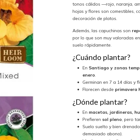
tonos cálidos —rojo, naranja, am
hojas y flores son comestibles, 
decoración de platos.
Además, las capuchinas son
rep
por lo que son muy valoradas en
suelo rápidamente.
¿Cuándo plantar?
En
Santiago y zonas temp
enero
.
Germinan en 7 a 14 días y fl
Florecen desde
primavera 
¿Dónde plantar?
En
macetas, jardineras, hu
Prefieren
sol pleno
, pero t
Suelo suelto y bien drenado,
demasiado abono).