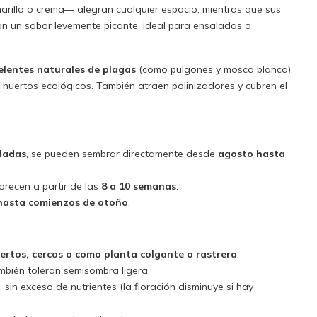
arillo o crema— alegran cualquier espacio, mientras que sus
con un sabor levemente picante, ideal para ensaladas o
elentes naturales de plagas
(como pulgones y mosca blanca),
 huertos ecológicos. También atraen polinizadores y cubren el
ladas
, se pueden sembrar directamente desde
agosto hasta
orecen a partir de las
8 a 10 semanas
.
hasta comienzos de otoño
.
ertos, cercos o como planta colgante o rastrera
.
ambién toleran semisombra ligera.
 sin exceso de nutrientes (la floración disminuye si hay