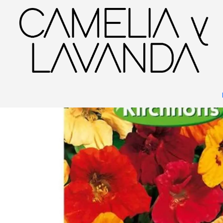
Inicio
Jardinería
Huerto
Semillas
Semillas de Nasturtium