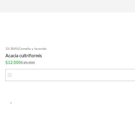
15-5000
|
Camelia y lavanda
-20%
OFF
Acacia cultriformis
$12.000
$15.000
Cantidad