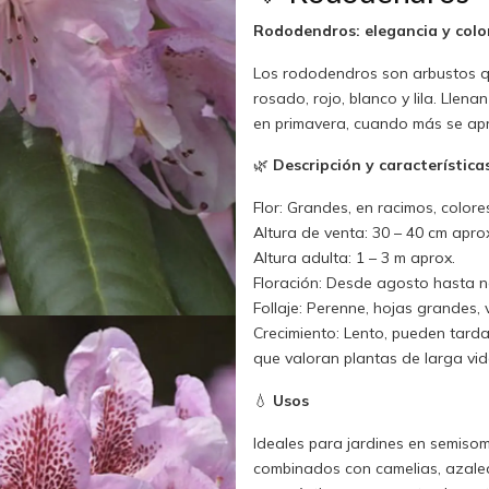
Rododendros: elegancia y color
Los rododendros son arbustos qu
rosado, rojo, blanco y lila. Llenan
en primavera, cuando más se apr
🌿
Descripción y característica
Flor: Grandes, en racimos, colore
Altura de venta: 30 – 40 cm apro
Altura adulta: 1 – 3 m aprox.
Floración: Desde agosto hasta 
Follaje: Perenne, hojas grandes,
Crecimiento: Lento, pueden tarda
que valoran plantas de larga vi
💧
Usos
Ideales para jardines en semiso
combinados con camelias, azaleas