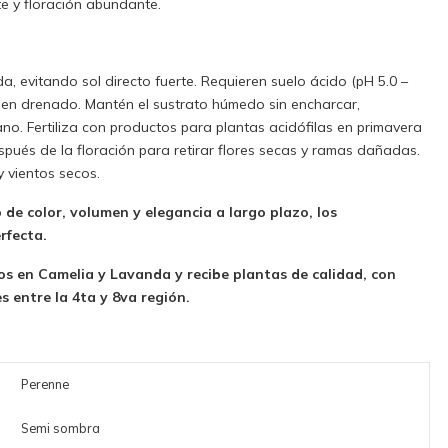
e y floración abundante.
da, evitando sol directo fuerte. Requieren suelo ácido (pH 5.0 –
 bien drenado. Mantén el sustrato húmedo sin encharcar,
ano. Fertiliza con productos para plantas acidófilas en primavera
spués de la floración para retirar flores secas y ramas dañadas.
 vientos secos.
o de color, volumen y elegancia a largo plazo, los
rfecta.
 en Camelia y Lavanda y recibe plantas de calidad, con
 entre la 4ta y 8va región.
Perenne
Semi sombra