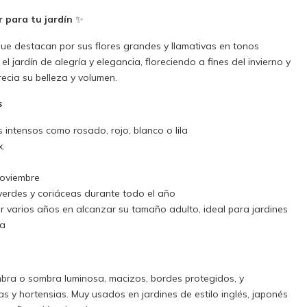
 para tu jardín
✨
e destacan por sus flores grandes y llamativas en tonos
 el jardín de alegría y elegancia, floreciendo a fines del invierno y
ecia su belleza y volumen.
s
s intensos como rosado, rojo, blanco o lila
x.
noviembre
 verdes y coriáceas durante todo el año
r varios años en alcanzar su tamaño adulto, ideal para jardines
da
mbra o sombra luminosa, macizos, bordes protegidos, y
 y hortensias. Muy usados en jardines de estilo inglés, japonés