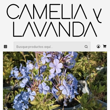
Despacho gratis
por compras sobre $80.000 RM Urbano
Inicio
Planta
Plantas
De sol
Plumbagos Imperial