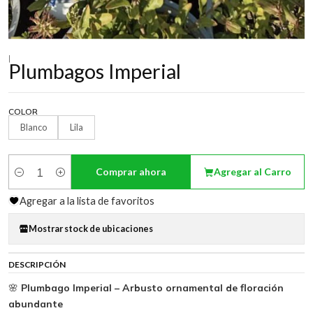
|
Plumbagos Imperial
COLOR
Blanco
Lila
Comprar ahora
Agregar al Carro
Cantidad
Agregar a la lista de favoritos
Mostrar stock de ubicaciones
DESCRIPCIÓN
🌸
Plumbago Imperial – Arbusto ornamental de floración
abundante