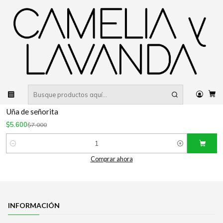
Despacho gratis
por compras sobre $80.000 RM Urbano
Inicio
Planta
Plantas
Suculentas
|
Camelia y Lavanda
-20%
OFF
Echeveria
$12.000
$15.000
desde
Ver opciones
16-1773
|
Camelia y Lavanda
-20%
OFF
Uña de señorita
$5.600
$7.000
Cantidad
Comprar ahora
INFORMACIÓN