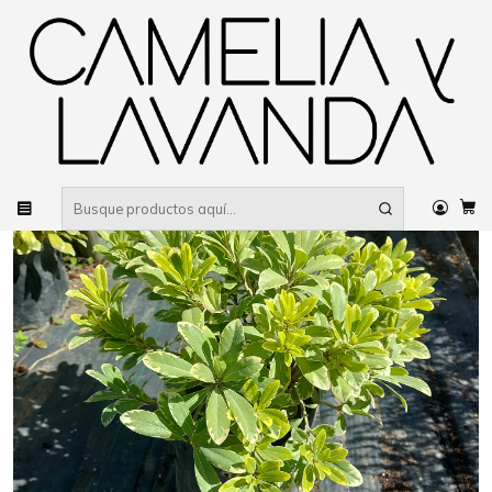
Despacho gratis
por compras sobre $80.000 RM Urbano
Inicio
Planta
Plantas
De sol
Pitosporo Tobira Enano Variegado