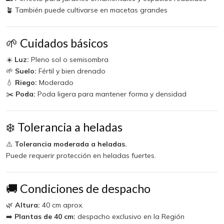
🪴 También puede cultivarse en macetas grandes
🌱 Cuidados básicos
☀️
Luz:
Pleno sol o semisombra
🌱
Suelo:
Fértil y bien drenado
💧
Riego:
Moderado
✂️
Poda:
Poda ligera para mantener forma y densidad
❄️ Tolerancia a heladas
⚠️
Tolerancia moderada a heladas.
Puede requerir protección en heladas fuertes.
🚚 Condiciones de despacho
🌿
Altura:
40 cm aprox.
➡️
Plantas de 40 cm:
despacho exclusivo en la Región