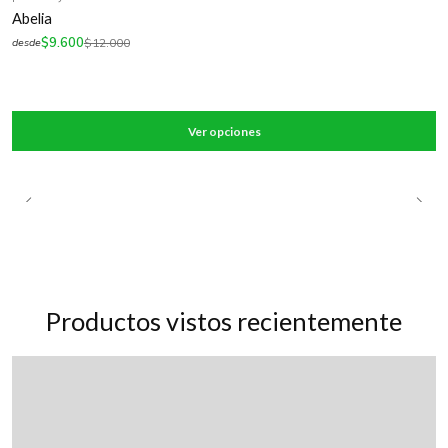
-20%
OFF
Abelia
$9.600
$12.000
desde
Ver opciones
Productos vistos recientemente