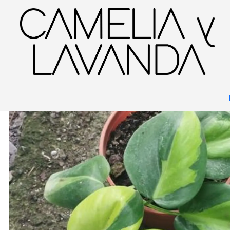
Inicio
Planta
Plantas
De interior
Philodendro Cordatum Brasil