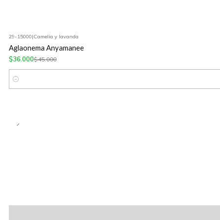
29-15000
|
Camelia y lavanda
-20%
OFF
Aglaonema Anyamanee
$36.000
$45.000
Cantidad