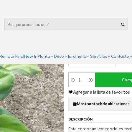
Despacho gratis
por compras sobre $80.000 RM Urbano
|
Philodendro
MACETERO
Remate Final
New In
Planta
Deco
Jardinería
Servicios
Contacto
Macetero de trasplante
Comp
Cantidad
Agregar a la lista de favoritos
Mostrar stock de ubicaciones
DESCRIPCIÓN
Este cordatum variegado es realm