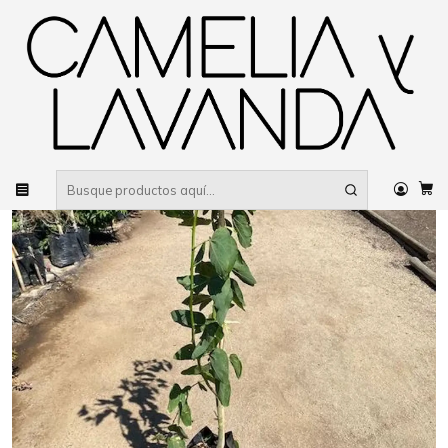
Despacho gratis
por compras sobre $80.000 RM Urbano
Inicio
Planta
Árboles
Ornamentales
Pata de vaca