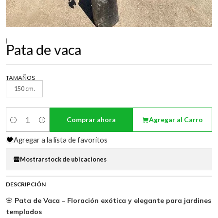
|
Pata de vaca
TAMAÑOS
150 cm.
Comprar ahora
Agregar al Carro
Cantidad
Agregar a la lista de favoritos
Mostrar stock de ubicaciones
DESCRIPCIÓN
🌸
Pata de Vaca – Floración exótica y elegante para jardines
templados