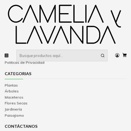
Despacho gratis
por compras sobre $80.000 RM Urbano
Inicio
Nosotros
NOSOTROS
INFORMACIÓN
Contacto
Términos y condiciones
Politicas de cambio y devoluciones
Politicas de Privacidad
CATEGORIAS
Plantas
Árboles
Maceteros
Flores Secas
Jardinería
Paisajismo
CONTÁCTANOS