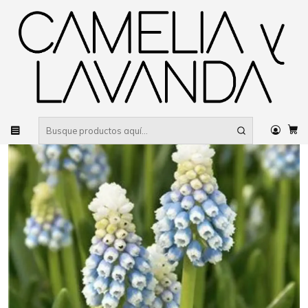
Despacho gratis
por compras sobre $80.000 RM Urbano
Inicio
Planta
Flores
Flores de temporada
Bulbos y Geófitas
Muscari Mountain Lady