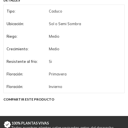
DETALLES
Tipo:
Caduco
Ubicación:
Sol o Semi Sombra
Riego:
Medio
Crecimiento:
Medio
Resistente al frio:
Si
Floración:
Primavera
Floración:
Invierno
COMPARTIR ESTE PRODUCTO
100% PLANTAS VIVAS
Todas nuestras plantas salen revisadas antes del despacho