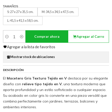
TAMAÑOS
S: 27 x 27 x 35,5 cm.
M: 34,5 x 34,5 x 47,5 cm.
L: 41,5 x 41,5 x 58,5 cm.
Comprar ahora
Agregar al Carro
Cantidad
Agregar a la lista de favoritos
Mostrar stock de ubicaciones
DESCRIPCIÓN
El
Macetero Gris Textura Tejido en V
destaca por su elegante
diseño con
relieve tipo tejido en V
, una textura moderna que
aporta profundidad y un estilo sofisticado a cualquier espacio.
Su acabado en color gris lo convierte en una pieza versátil que
combina perfectamente con jardines, terrazas, balcones y
ambientes interiores.