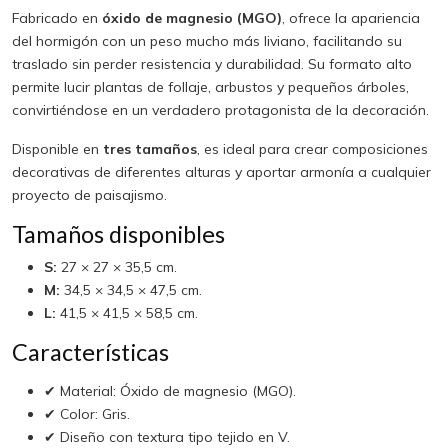
Fabricado en
óxido de magnesio (MGO)
, ofrece la apariencia
del hormigón con un peso mucho más liviano, facilitando su
traslado sin perder resistencia y durabilidad. Su formato alto
permite lucir plantas de follaje, arbustos y pequeños árboles,
convirtiéndose en un verdadero protagonista de la decoración.
Disponible en
tres tamaños
, es ideal para crear composiciones
decorativas de diferentes alturas y aportar armonía a cualquier
proyecto de paisajismo.
Tamaños disponibles
S:
27 × 27 × 35,5 cm.
M:
34,5 × 34,5 × 47,5 cm.
L:
41,5 × 41,5 × 58,5 cm.
Características
✔ Material: Óxido de magnesio (MGO).
✔ Color: Gris.
✔ Diseño con textura tipo tejido en V.