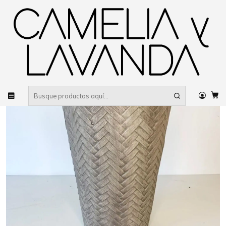
Despacho gratis
por compras sobre $80.000 RM Urbano
Inicio
Deco garden
Maceteros
Macetero tejido v gris