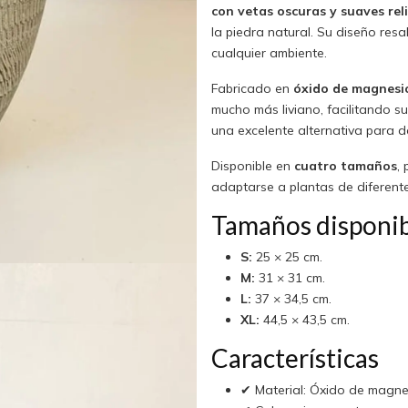
con vetas oscuras y suaves rel
la piedra natural. Su diseño res
cualquier ambiente.
Fabricado en
óxido de magnesi
mucho más liviano, facilitando su 
una excelente alternativa para de
Disponible en
cuatro tamaños
,
adaptarse a plantas de diferent
Tamaños disponib
S:
25 × 25 cm.
M:
31 × 31 cm.
L:
37 × 34,5 cm.
XL:
44,5 × 43,5 cm.
Características
✔ Material: Óxido de magne