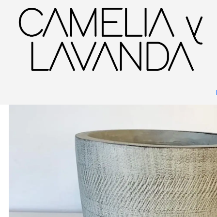
Inicio
Deco garden
Maceteros
Macetero gris relieves