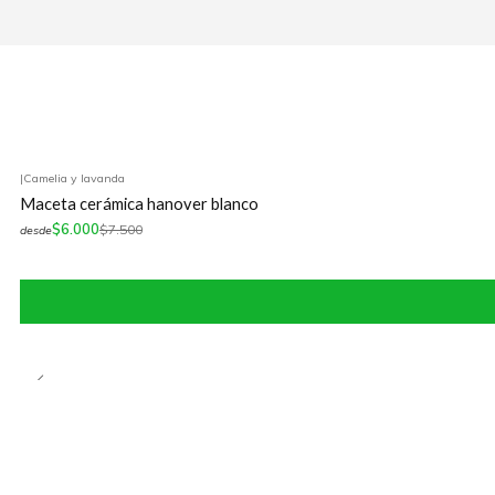
|
Camelia y lavanda
-20%
OFF
Maceta cerámica hanover blanco
$6.000
$7.500
desde