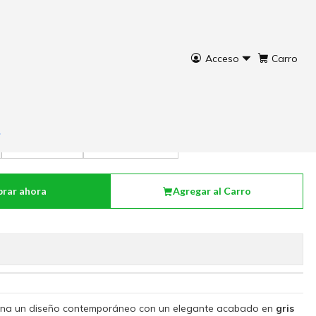
Acceso
Carro
s relieves
L: 37 X 34,5 cm.
XL: 44,5 X 43,5 cm.
rar ahora
Agregar al Carro
na un diseño contemporáneo con un elegante acabado en
gris