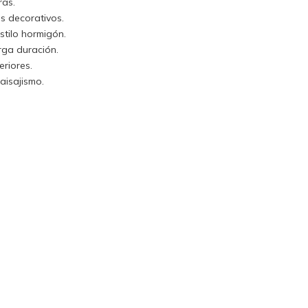
ras.
s decorativos.
stilo hormigón.
arga duración.
eriores.
aisajismo.