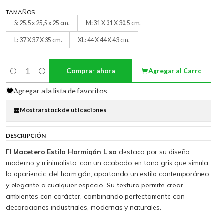
TAMAÑOS
S: 25,5 x 25,5 x 25 cm.
M: 31 X 31 X 30,5 cm.
L: 37 X 37 X 35 cm.
XL: 44 X 44 X 43 cm.
Comprar ahora
Agregar al Carro
Cantidad
Agregar a la lista de favoritos
Mostrar stock de ubicaciones
DESCRIPCIÓN
El
Macetero Estilo Hormigón Liso
destaca por su diseño
moderno y minimalista, con un acabado en tono gris que simula
la apariencia del hormigón, aportando un estilo contemporáneo
y elegante a cualquier espacio. Su textura permite crear
ambientes con carácter, combinando perfectamente con
decoraciones industriales, modernas y naturales.