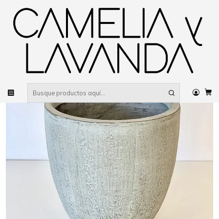
Despacho gratis
por compras sobre $80.000 RM Urbano
Inicio
Deco garden
Maceteros
Macetero estilo hormigón liso