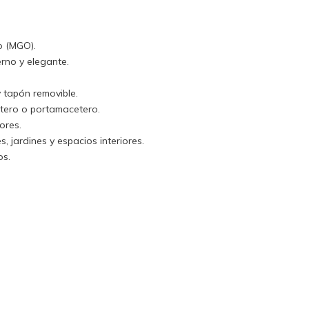
o (MGO).
rno y elegante.
.
y tapón removible.
tero o portamacetero.
ores.
, jardines y espacios interiores.
os.