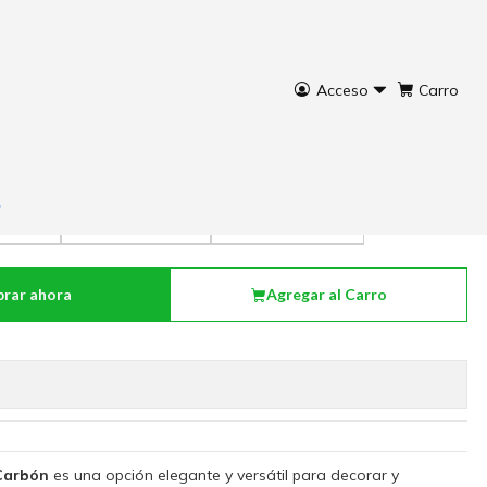
Acceso
Carro
rvo Texturado Carbón
x 31 cm.
L: 38 x 38 x 36,5 cm.
XL: 44 X 44 X 43 cm.
rar ahora
Agregar al Carro
Carbón
es una opción elegante y versátil para decorar y