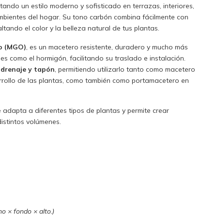
ando un estilo moderno y sofisticado en terrazas, interiores,
ambientes del hogar. Su tono carbón combina fácilmente con
altando el color y la belleza natural de tus plantas.
o (MGO)
, es un macetero resistente, duradero y mucho más
les como el hormigón, facilitando su traslado e instalación.
 drenaje y tapón
, permitiendo utilizarlo tanto como macetero
arrollo de las plantas, como también como portamacetero en
 adapta a diferentes tipos de plantas y permite crear
istintos volúmenes.
o × fondo × alto.)