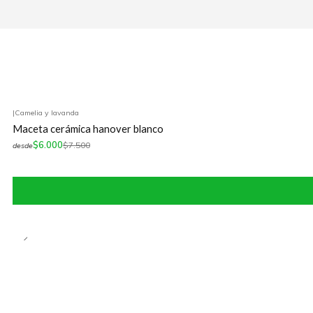
|
Camelia y lavanda
-20%
OFF
Maceta cerámica hanover blanco
$6.000
$7.500
desde