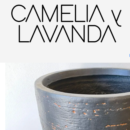
Inicio
Deco garden
Maceteros
Macetero Curvo Texturado Carbón