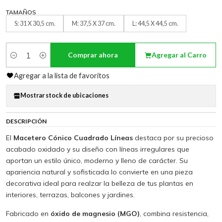
TAMAÑOS
S: 31 X 30,5 cm.
M: 37,5 X 37 cm.
L: 44,5 X 44,5 cm.
Comprar ahora
Agregar al Carro
Cantidad
Agregar a la lista de favoritos
Mostrar stock de ubicaciones
DESCRIPCIÓN
El
Macetero Cónico Cuadrado Líneas
destaca por su precioso
acabado oxidado y su diseño con líneas irregulares que
aportan un estilo único, moderno y lleno de carácter. Su
apariencia natural y sofisticada lo convierte en una pieza
decorativa ideal para realzar la belleza de tus plantas en
interiores, terrazas, balcones y jardines.
Fabricado en
óxido de magnesio (MGO)
, combina resistencia,