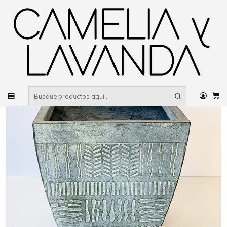
Despacho gratis
por compras sobre $80.000 RM Urbano
Inicio
Deco garden
Maceteros
Macetero cónico cuadrado líneas