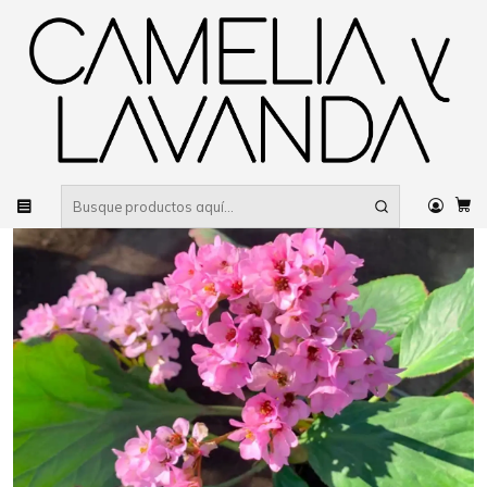
Despacho gratis
por compras sobre $80.000 RM Urbano
Inicio
Planta
Flores
Más flores
Hortensia de Invierno