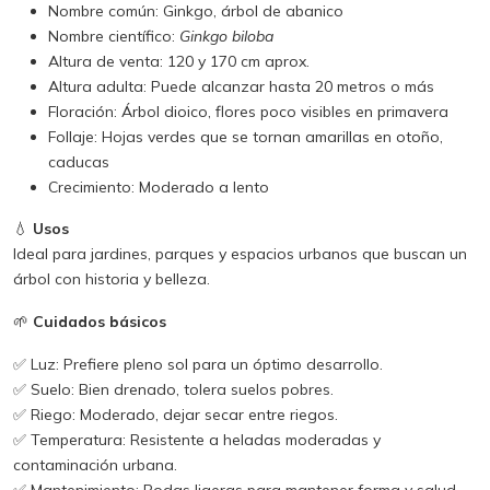
Nombre común: Ginkgo, árbol de abanico
Nombre científico:
Ginkgo biloba
Altura de venta: 120 y 170 cm aprox.
Altura adulta: Puede alcanzar hasta 20 metros o más
Floración: Árbol dioico, flores poco visibles en primavera
Follaje: Hojas verdes que se tornan amarillas en otoño,
caducas
Crecimiento: Moderado a lento
💧
Usos
Ideal para jardines, parques y espacios urbanos que buscan un
árbol con historia y belleza.
🌱
Cuidados básicos
✅ Luz: Prefiere pleno sol para un óptimo desarrollo.
✅ Suelo: Bien drenado, tolera suelos pobres.
✅ Riego: Moderado, dejar secar entre riegos.
✅ Temperatura: Resistente a heladas moderadas y
contaminación urbana.
✅ Mantenimiento: Podas ligeras para mantener forma y salud.