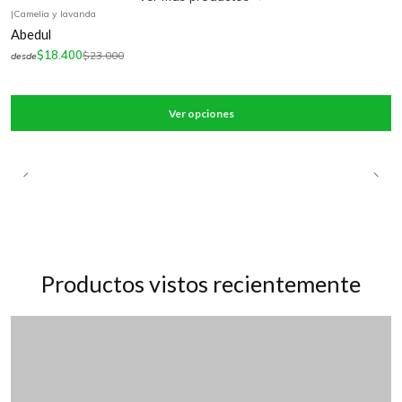
|
Camelia y lavanda
-20%
OFF
Abedul
$18.400
$23.000
desde
Ver opciones
Productos vistos recientemente