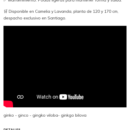
🛒 Disponible en Camelia y Lavanda, planta de 120 y 170 cm,
despacho exclusivo en Santiago.
ginko - ginco - gingko viloba- ginkgo bilova
DETALLES