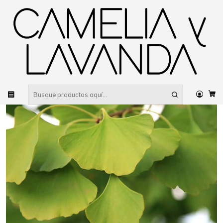
Despacho gratis
por compras sobre $80.000 RM Urbano
Inicio
Planta
Árboles
Ornamentales
Ginkgo biloba