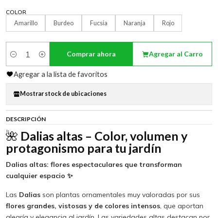
COLOR
Amarillo
Burdeo
Fucsia
Naranja
Rojo
Comprar ahora
Agregar al Carro
Cantidad
Agregar a la lista de favoritos
Mostrar stock de ubicaciones
DESCRIPCIÓN
🌺
Dalias altas – Color, volumen y
protagonismo para tu jardín
Dalias altas: flores espectaculares que transforman
cualquier espacio ✨
Las
Dalias
son plantas ornamentales muy valoradas por sus
flores grandes, vistosas y de colores intensos
, que aportan
alegría y elegancia al jardín. Las variedades altas destacan por