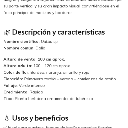
su porte vertical y su gran impacto visual, convirtiéndose en el
foco principal de macizos y borduras.
🌿
Descripción y características
Nombre científico:
Dahlia
sp.
Nombre común:
Dalia
Altura de venta:
100 cm aprox.
Altura adulta:
100 – 120 cm aprox.
Color de flor:
Burdeo, naranja, amarillo y rojo
Floración:
Primavera tardía – verano – comienzos de otoño
Follaje:
Verde intenso
Crecimiento:
Rápido
Tipo:
Planta herbácea ornamental de tubérculo
💧
Usos y beneficios
✅ Ideal para macizos, fondos de jardín y arreglos florales.