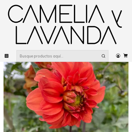
Despacho gratis
por compras sobre $80.000 RM Urbano
Inicio
Planta
Flores
Más flores
Dalias Altas