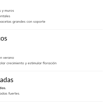
s y muros
entales
 macetas grandes con soporte
cos
n verano
lar crecimiento y estimular floración
ladas
das.
adas fuertes.