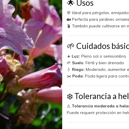
🌟 Usos
🌸 Ideal para pérgolas, enrejado
🏡 Perfecta para jardines ornam
🪴 También puede cultivarse en
🌱 Cuidados bási
☀️
Luz:
Pleno sol o semisombra
🌱
Suelo:
Fértil y bien drenado
💧
Riego:
Moderado, aumentar e
✂️
Poda:
Poda ligera para contro
❄️ Tolerancia a he
⚠️
Tolerancia moderada a hela
Puede requerir protección en hel