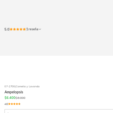
5.0
1 reseña
07-2700
|
Camelia y Lavanda
-20%
OFF
Ampelopsis
$6.400
$8.000
4.8