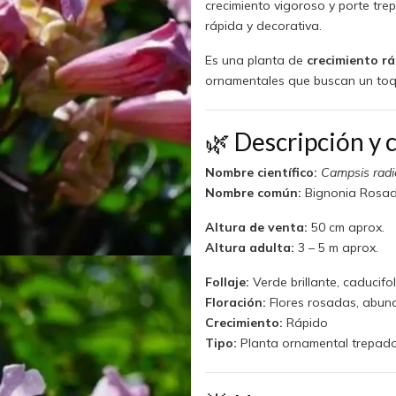
crecimiento vigoroso y porte tre
rápida y decorativa.
Es una planta de
crecimiento rá
ornamentales que buscan un toqu
🌿 Descripción y c
Nombre científico:
Campsis radi
Nombre común:
Bignonia Rosa
Altura de venta:
50 cm aprox.
Altura adulta:
3 – 5 m aprox.
Follaje:
Verde brillante, caducifol
Floración:
Flores rosadas, abund
Crecimiento:
Rápido
Tipo:
Planta ornamental trepad