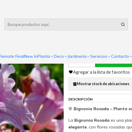
Despacho gratis
por compras sobre $80.000 RM Urbano
|
Bignonia Ro
5.0
1 reseña
Remate Final
New In
Planta
Deco
Jardinería
Servicios
Contacto
Comp
Cantidad
Agregar a la lista de favoritos
Mostrar stock de ubicaciones
DESCRIPCIÓN
🌸
Bignonia Rosada – Planta o
La
Bignonia Rosada
es una pla
elegante
, con flores rosadas qu