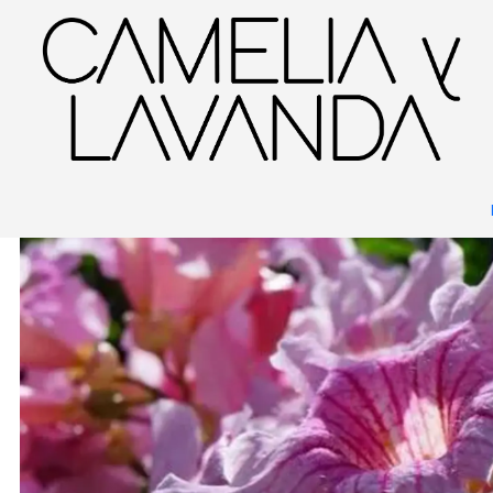
Inicio
Planta
Plantas
De fácil cuidado
Bignonia Rosada