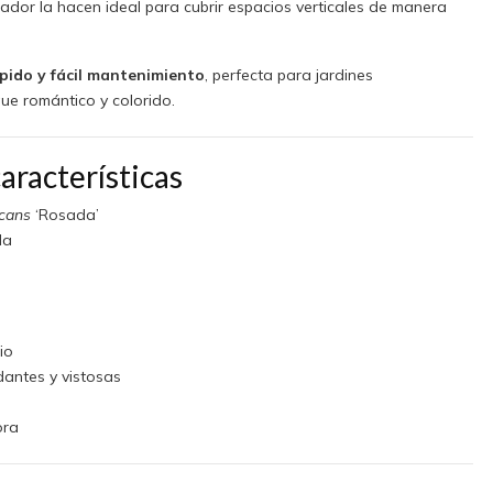
pador la hacen ideal para cubrir espacios verticales de manera
pido y fácil mantenimiento
, perfecta para jardines
e romántico y colorido.
aracterísticas
cans
‘Rosada’
da
io
antes y vistosas
ora