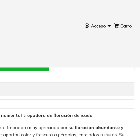
Acceso
Carro
sada
rar ahora
Agregar al Carro
rnamental trepadora de floración delicada
nta trepadora muy apreciada por su
floración abundante y
e aportan color y frescura a pérgolas, enrejados o muros. Su