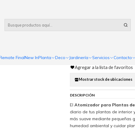
Despacho gratis
por compras sobre $80.000 RM Urbano
|
Atomizador
Comp
Remate Final
New In
Planta
Deco
Jardinería
Servicios
Contacto
Cantidad
Agregar a la lista de favoritos
Mostrar stock de ubicaciones
DESCRIPCIÓN
El
Atomizador para Plantas de 
diario de tus plantas de interior
más suave mediante pequeñas go
humedad ambiental y cuidar plan