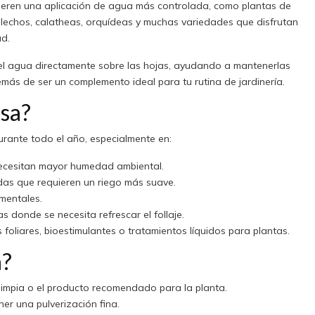
ieren una aplicación de agua más controlada, como plantas de
 helechos, calatheas, orquídeas y muchas variedades que disfrutan
d.
 del agua directamente sobre las hojas, ayudando a mantenerlas
emás de ser un complemento ideal para tu rutina de jardinería.
usa?
urante todo el año, especialmente en:
 necesitan mayor humedad ambiental.
das que requieren un riego más suave.
amentales.
s donde se necesita refrescar el follaje.
s foliares, bioestimulantes o tratamientos líquidos para plantas.
a?
limpia o el producto recomendado para la planta.
ner una pulverización fina.