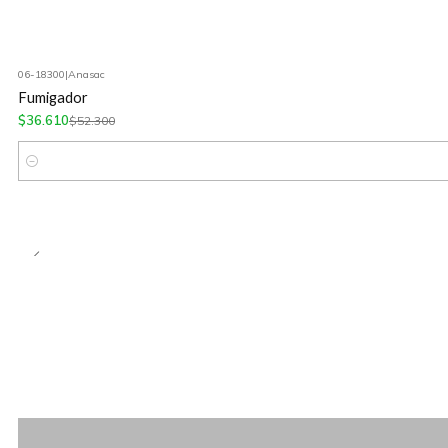
06-18300
|
Anasac
-30%
OFF
Fumigador
$36.610
$52.300
Cantidad