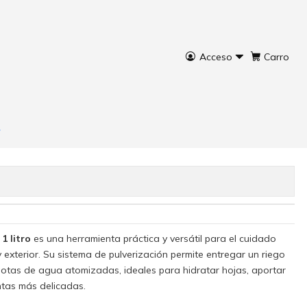
Acceso
Carro
rar ahora
Agregar al Carro
1 litro
es una herramienta práctica y versátil para el cuidado
 y exterior. Su sistema de pulverización permite entregar un riego
tas de agua atomizadas, ideales para hidratar hojas, aportar
tas más delicadas.