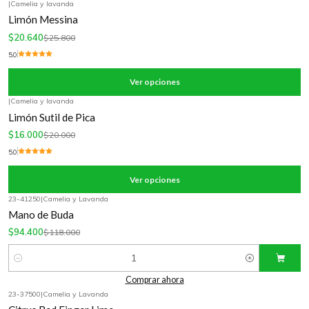
|
Camelia y lavanda
-20%
OFF
Limón Messina
$20.640
$25.800
5.0
Ver opciones
|
Camelia y lavanda
-20%
OFF
Limón Sutil de Pica
$16.000
$20.000
5.0
Ver opciones
23-41250
|
Camelia y Lavanda
-20%
OFF
Mano de Buda
$94.400
$118.000
Cantidad
Comprar ahora
23-37500
|
Camelia y Lavanda
-20%
OFF