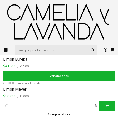
Despacho gratis
por compras sobre $80.000 RM Urbano
Inicio
Planta
Árboles
Cítricos
Limones
|
Camelia y Lavanda
-20%
OFF
Limón Eureka Frost
$64.800
$81.000
Ver opciones
|
Camelia y Lavanda
-20%
OFF
Limón Eureka
$41.200
$51.500
Ver opciones
23-30000
|
Camelia y lavanda
-20%
OFF
Limón Meyer
$68.800
$86.000
Cantidad
Comprar ahora