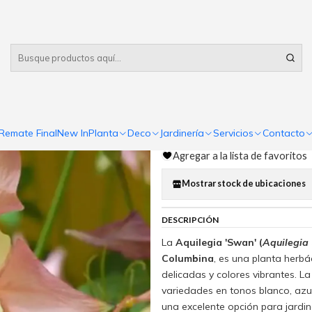
Despacho gratis
por compras sobre $80.000 RM Urbano
|
Aquilegia S
Comp
Remate Final
New In
Planta
Deco
Jardinería
Servicios
Contacto
Cantidad
Agregar a la lista de favoritos
Mostrar stock de ubicaciones
DESCRIPCIÓN
La
Aquilegia 'Swan' (
Aquilegia 
Columbina
, es una planta herb
delicadas y colores vibrantes. La
variedades en tonos blanco, azul,
una excelente opción para jardine