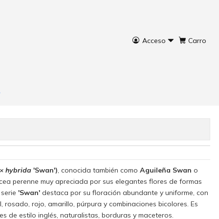
Acceso
Carro
wan
rar ahora
Agregar al Carro
× hybrida
'Swan')
, conocida también como
Aguileña Swan
o
ácea perenne muy apreciada por sus elegantes flores de formas
 serie
'Swan'
destaca por su floración abundante y uniforme, con
 rosado, rojo, amarillo, púrpura y combinaciones bicolores. Es
s de estilo inglés, naturalistas, borduras y maceteros.