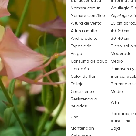
Característica
Información
Nombre común
Aquilegia Sw
Nombre científico
Aquilegia × 
Altura de venta
15 cm aprox.
Altura adulta
40–60 cm
Ancho adulto
30–40 cm
Exposición
Pleno sol o
Riego
Moderado
Consumo de agua
Medio
Floración
Primavera y
Color de flor
Blanco, azul
Follaje
Perenne o se
Crecimiento
Medio
Resistencia a
Alta
heladas
Borduras, mac
Uso
paisajismo
Mantención
Baja
Apta para