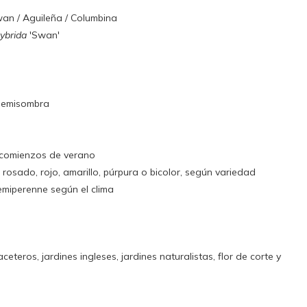
an / Aguileña / Columbina
hybrida
'Swan'
 semisombra
 comienzos de verano
, rosado, rojo, amarillo, púrpura o bicolor, según variedad
miperenne según el clima
eteros, jardines ingleses, jardines naturalistas, flor de corte y