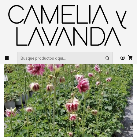
Despacho gratis
por compras sobre $80.000 RM Urbano
Inicio
Planta
Plantas
Decorativas
Aquilegia Nora Barlow