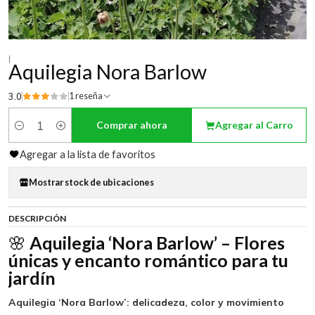
|
Aquilegia Nora Barlow
3.0
1 reseña
Comprar ahora
Agregar al Carro
Cantidad
Agregar a la lista de favoritos
Mostrar stock de ubicaciones
DESCRIPCIÓN
🌸
Aquilegia ‘Nora Barlow’ – Flores
únicas y encanto romántico para tu
jardín
Aquilegia ‘Nora Barlow’: delicadeza, color y movimiento