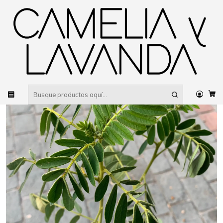
Despacho gratis
por compras sobre $80.000 RM Urbano
Inicio
Planta
Plantas
De poca agua
Alcaparra del Norte