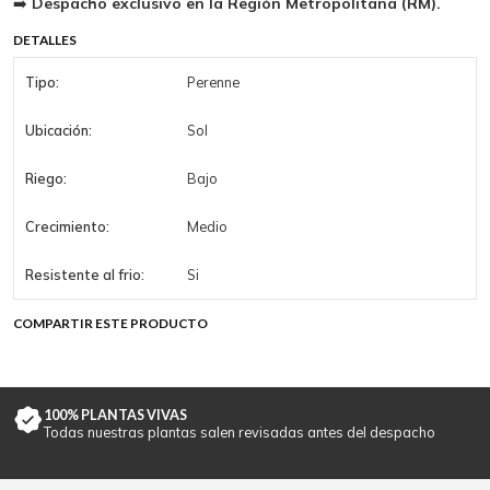
➡️
Despacho exclusivo en la Región Metropolitana (RM).
DETALLES
Tipo:
Perenne
Ubicación:
Sol
Riego:
Bajo
Crecimiento:
Medio
Resistente al frio:
Si
COMPARTIR ESTE PRODUCTO
100% PLANTAS VIVAS
Todas nuestras plantas salen revisadas antes del despacho