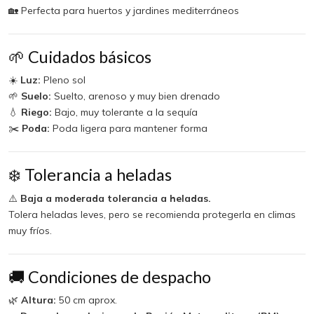
🏡 Perfecta para huertos y jardines mediterráneos
🌱 Cuidados básicos
☀️
Luz:
Pleno sol
🌱
Suelo:
Suelto, arenoso y muy bien drenado
💧
Riego:
Bajo, muy tolerante a la sequía
✂️
Poda:
Poda ligera para mantener forma
❄️ Tolerancia a heladas
⚠️
Baja a moderada tolerancia a heladas.
Tolera heladas leves, pero se recomienda protegerla en climas
muy fríos.
🚚 Condiciones de despacho
🌿
Altura:
50 cm aprox.