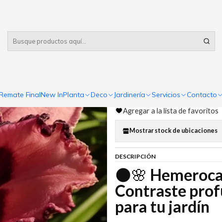
Despacho gratis
por compras sobre $80.000 RM Urbano
callis Edge of Darkness
|
Hemerocalli
Comp
Remate Final
New In
Planta
Deco
Jardinería
Servicios
Contacto
Cantidad
Agregar a la lista de favoritos
Mostrar stock de ubicaciones
DESCRIPCIÓN
🌑🌸
Hemerocal
Contraste prof
para tu jardín