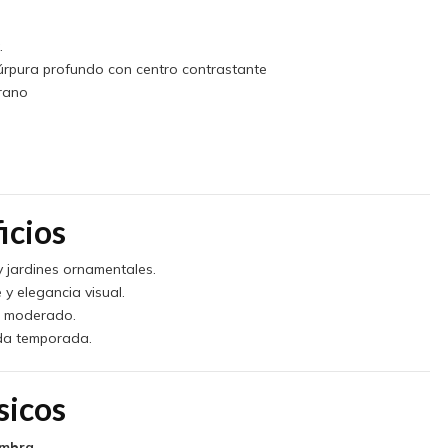
.
úrpura profundo con centro contrastante
rano
icios
y jardines ornamentales.
y elegancia visual.
ío moderado.
da temporada.
sicos
ombra
.