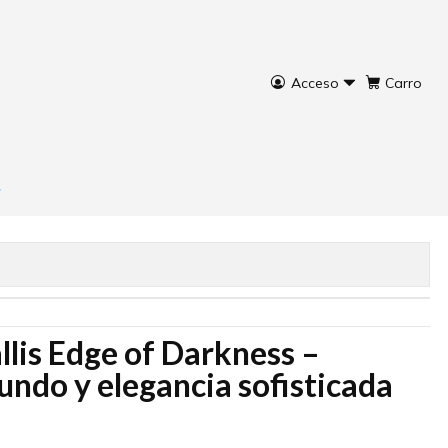
Acceso
Carro
s Edge of Darkness
rar ahora
Agregar al Carro
lis Edge of Darkness –
undo y elegancia sofisticada