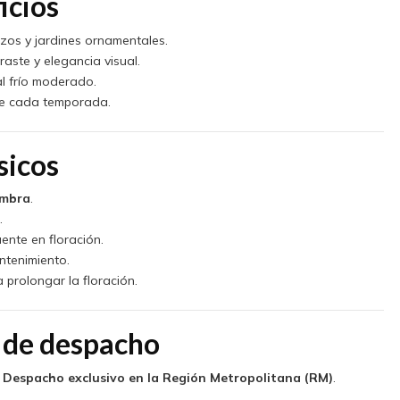
icios
zos y jardines ornamentales.
aste y elegancia visual.
al frío moderado.
ce cada temporada.
sicos
ombra
.
.
uente en floración.
ntenimiento.
a prolongar la floración.
 de despacho
️
Despacho exclusivo en la Región Metropolitana (RM)
.