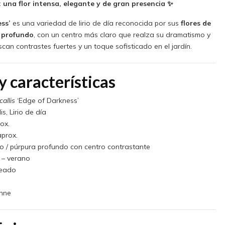
 una flor intensa, elegante y de gran presencia ✨
ss’
es una variedad de lirio de día reconocida por sus
flores de
 profundo
, con un centro más claro que realza su dramatismo y
can contrastes fuertes y un toque sofisticado en el jardín.
y características
allis
‘Edge of Darkness’
s, Lirio de día
ox.
aprox.
 / púrpura profundo con centro contrastante
 – verano
ueado
nne