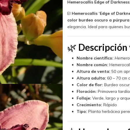
Hemerocallis Edge of Darkness:
El
Hemerocallis ‘Edge of Darkne
color burdeo oscuro a púrpura
elegancia. Ideal para quienes bus
🌿
Descripción 
Nombre científico:
Hemeroc
Nombre común:
Hemerocalli
Altura de venta:
50 cm apr
Altura adulta:
60 – 70 cm 
Color de flor:
Burdeo oscuro
Floración:
Primavera tardía
Follaje:
Verde, largo y arq
Crecimiento:
Rápido
Tipo:
Planta herbácea pere