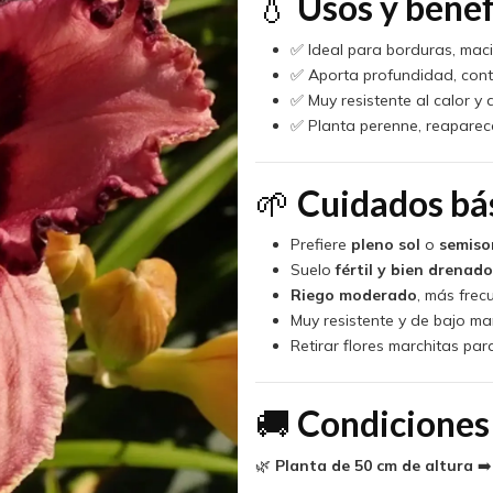
💧
Usos y benef
✅ Ideal para borduras, maci
✅ Aporta profundidad, contr
✅ Muy resistente al calor y 
✅ Planta perenne, reapare
🌱
Cuidados bá
Prefiere
pleno sol
o
semis
Suelo
fértil y bien drenado
Riego moderado
, más frec
Muy resistente y de bajo ma
Retirar flores marchitas par
🚚
Condiciones
🌿
Planta de 50 cm de altura
➡