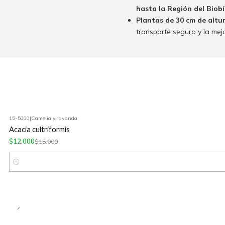
hasta la Región del Biobío
Plantas de 30 cm de altu
transporte seguro y la mej
15-5000
|
Camelia y lavanda
-20%
OFF
Acacia cultriformis
$12.000
$15.000
Cantidad