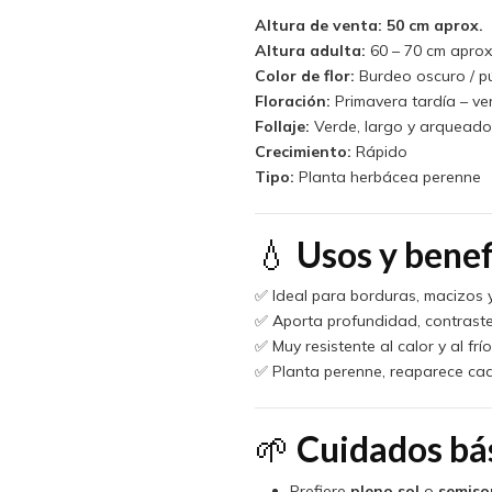
Altura de venta:
50 cm aprox.
Altura adulta:
60 – 70 cm aprox
Color de flor:
Burdeo oscuro / p
Floración:
Primavera tardía – ve
Follaje:
Verde, largo y arqueado
Crecimiento:
Rápido
Tipo:
Planta herbácea perenne
💧
Usos y benef
✅ Ideal para borduras, macizos 
✅ Aporta profundidad, contraste 
✅ Muy resistente al calor y al fr
✅ Planta perenne, reaparece ca
🌱
Cuidados bá
Prefiere
pleno sol
o
semis