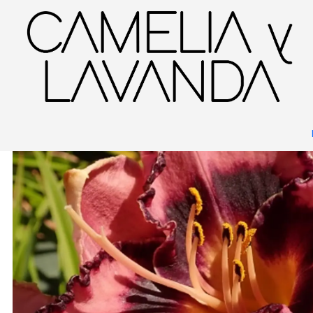
Inicio
Planta
Flores
Flores de temporada
Bulbos y Geófitas
Hemero