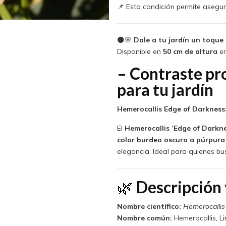
📌 Esta condición permite asegura
🌑🌸
Dale a tu jardín un toque
Disponible en
50 cm de altura
e
– Contraste pr
para tu jardín
Hemerocallis Edge of Darkness:
El
Hemerocallis ‘Edge of Darkne
color burdeo oscuro a púrpura
elegancia. Ideal para quienes bus
🌿
Descripción 
Nombre científico:
Hemerocallis
Nombre común:
Hemerocallis, Li