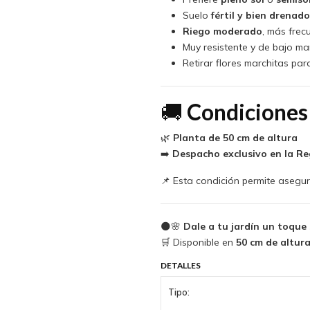
Suelo
fértil y bien drenado
Riego moderado
, más frec
Muy resistente y de bajo ma
Retirar flores marchitas par
🚚
Condiciones
🌿
Planta de 50 cm de altura
➡️
Despacho exclusivo en la R
📌 Esta condición permite asegura
🌑🌸
Dale a tu jardín un toque
🛒 Disponible en
50 cm de altur
DETALLES
Tipo: