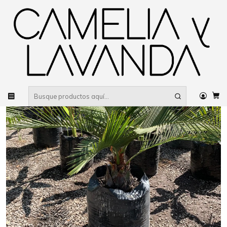
Despacho gratis
por compras sobre $80.000 RM Urbano
Inicio
Planta
Árboles
Árboles nativos
Palma chilena