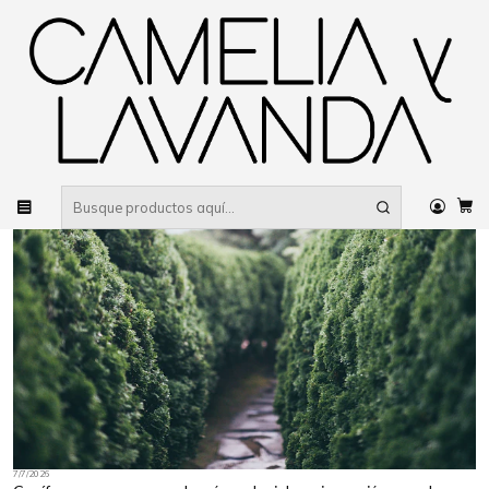
Despacho gratis
por compras sobre $80.000 RM Urbano
Inicio
Planta
Árboles
Coníferos
7/7/2026