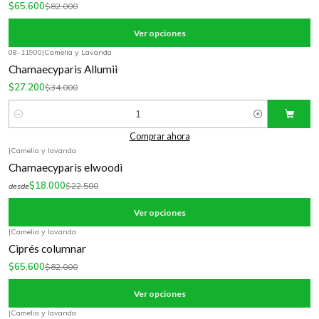
$65.600
$82.000
Ver opciones
08-11900
|
Camelia y Lavanda
-20%
OFF
Chamaecyparis Allumii
$27.200
$34.000
Cantidad
Comprar ahora
|
Camelia y lavanda
-20%
OFF
Chamaecyparis elwoodi
$18.000
$22.500
desde
Ver opciones
|
Camelia y lavanda
-20%
OFF
Ciprés columnar
$65.600
$82.000
Ver opciones
|
Camelia y lavanda