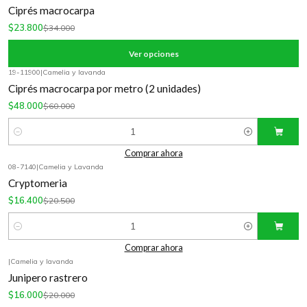
-30%
OFF
Ciprés macrocarpa
$23.800
$34.000
Ver opciones
19-11900
|
Camelia y lavanda
-20%
OFF
Ciprés macrocarpa por metro (2 unidades)
$48.000
$60.000
Cantidad
Comprar ahora
08-7140
|
Camelia y Lavanda
-20%
OFF
Cryptomeria
$16.400
$20.500
Cantidad
Comprar ahora
|
Camelia y lavanda
-20%
OFF
Junipero rastrero
$16.000
$20.000