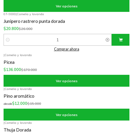
Ver opciones
07-9000
|
Camelia y lavanda
-20%
OFF
Junipero rastrero punta dorada
$20.800
$26.000
Cantidad
Comprar ahora
|
Camelia y lavanda
-20%
OFF
Picea
$136.000
$170.000
Ver opciones
|
Camelia y lavanda
-20%
OFF
Pino aromático
$12.000
$15.000
desde
Ver opciones
|
Camelia y lavanda
-20%
OFF
Thuja Dorada