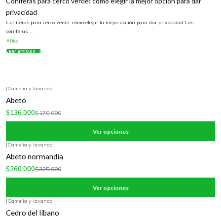
Coníferas para cerco verde: cómo elegir la mejor opción para dar
privacidad
Coníferas para cerco verde: cómo elegir la mejor opción para dar privacidad Las
coníferas ...
Blog
Leer artículo
|
Camelia y lavanda
-20%
OFF
Abeto
$136.000
$170.000
Ver opciones
|
Camelia y lavanda
-20%
OFF
Abeto normandia
$260.000
$325.000
Ver opciones
|
Camelia y lavanda
-20%
OFF
Cedro del líbano